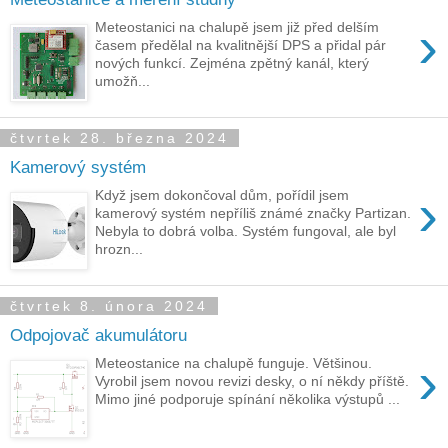
›
Meteostanici na chalupě jsem již před delším
časem předělal na kvalitnější DPS a přidal pár
nových funkcí. Zejména zpětný kanál, který
umožň...
čtvrtek 28. března 2024
Kamerový systém
›
Když jsem dokončoval dům, pořídil jsem
kamerový systém nepříliš známé značky Partizan.
Nebyla to dobrá volba. Systém fungoval, ale byl
hrozn...
čtvrtek 8. února 2024
Odpojovač akumulátoru
›
Meteostanice na chalupě funguje. Většinou.
Vyrobil jsem novou revizi desky, o ní někdy příště.
Mimo jiné podporuje spínání několika výstupů ...