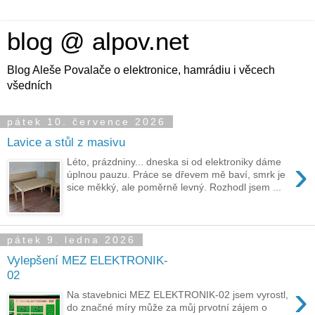
blog @ alpov.net
Blog Aleše Povalače o elektronice, hamrádiu i věcech
všedních
pátek 10. července 2026
Lavice a stůl z masivu
›
Léto, prázdniny... dneska si od elektroniky dáme
úplnou pauzu. Práce se dřevem mě baví, smrk je
sice měkký, ale poměrně levný. Rozhodl jsem ...
pátek 9. ledna 2026
Vylepšení MEZ ELEKTRONIK-
02
›
Na stavebnici MEZ ELEKTRONIK-02 jsem vyrostl,
do značné míry může za můj prvotní zájem o