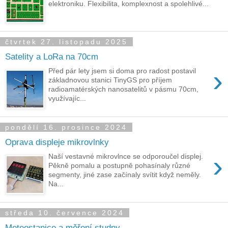
elektroniku. Flexibilita, komplexnost a spolehlivé...
čtvrtek 27. listopadu 2025
Satelity a LoRa na 70cm
›
Před pár lety jsem si doma pro radost postavil
základnovou stanici TinyGS pro příjem
radioamatérských nanosatelitů v pásmu 70cm,
využívajíc...
pondělí 16. prosince 2024
Oprava displeje mikrovlnky
›
Naší vestavné mikrovlnce se odporoučel displej.
Pěkně pomalu a postupně pohasínaly různé
segmenty, jiné zase začínaly svítit když neměly.
Na...
středa 10. července 2024
Meteostanice a měření studny