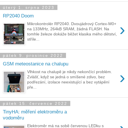
úterý 1. srpna 2023
RP2040 Doom
›
Mikrokontrolér RP2040. Dvoujádrový Cortex-M0+
na 133MHz, 264kB SRAM, žádná FLASH. Na
tomhle železe dokáže běžet klasika mého dětství,
stříle...
pátek 9. prosince 2022
GSM meteostanice na chalupu
›
Vlhkost na chalupě je nikdy nekončící problém.
Zvlášť, když se jedná o smíšené zdivo, bez
podřezání, izolace neexistující a bez vytápění
pře...
pátek 15. července 2022
TinyHA: měření elektroměru a
vodoměru
Elektroměr má na sobě červenou LEDku s